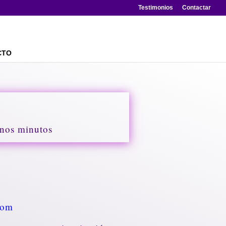
Testimonios
Contactar
CTO
 unos minutos
com