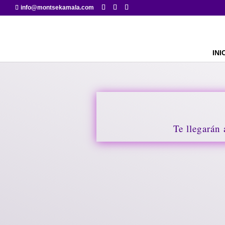
info@montsekamala.com
INI
Te llegarán 