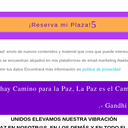
¡Reserva mi Plaza!
ad: envío de nuevos contenidos y material que crea que puede interes
os se encuentran alojados en mis plataformas de email marketing Aweb
rimir tus datos Encontrará más información en
política de privacidad
hay Camino para la Paz, La Paz es el Ca
Gandhi
UNIDOS ELEVAMOS NUESTRA VIBRACIÓN
PAZ EN NOSOTR@S, EN LOS DEMÁS Y EN TODO EL