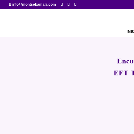
info@montsekamala.com
INI
Encu
EFT 