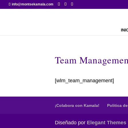
info@montsekamala.com
INI
Team Managemen
[wlm_team_management]
¡Colabora con Kamala!
Politica d
Diseñado por
Elegant Themes