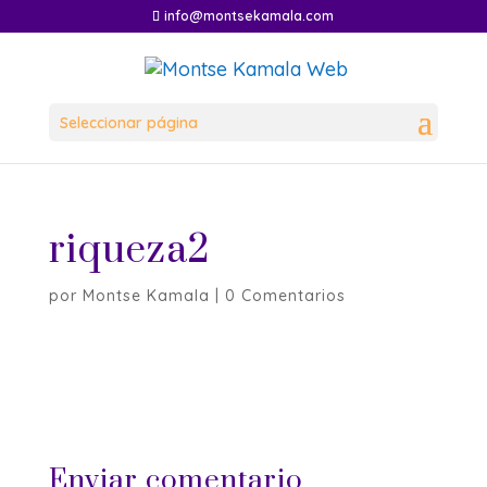
info@montsekamala.com
Seleccionar página
riqueza2
por
Montse Kamala
|
0 Comentarios
Enviar comentario