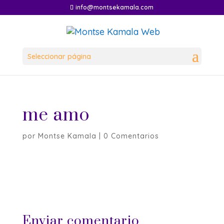
info@montsekamala.com
Seleccionar página
me amo
por
Montse Kamala
|
0 Comentarios
Enviar comentario