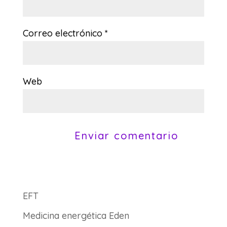
Correo electrónico
*
Web
A
l
t
EFT
e
Medicina energética Eden
r