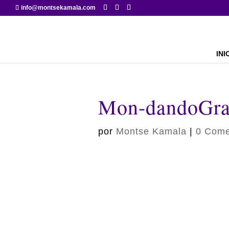
info@montsekamala.com
INI
Mon-dandoGra
por
Montse Kamala
|
0 Come