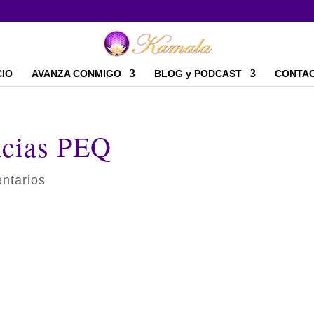
CIO
AVANZA CONMIGO
BLOG y PODCAST
CONTA
cias PEQ
ntarios