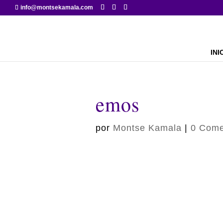
info@montsekamala.com
INI
emos
por
Montse Kamala
|
0 Come