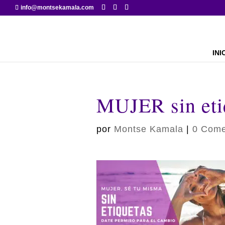
info@montsekamala.com
INI
MUJER sin eti
por
Montse Kamala
|
0 Come