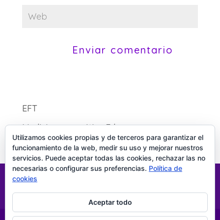
A
l
t
EFT
e
Medicina energética Eden
r
Utilizamos cookies propias y de terceros para garantizar el
n
funcionamiento de la web, medir su uso y mejorar nuestros
a
servicios. Puede aceptar todas las cookies, rechazar las no
necesarias o configurar sus preferencias.
Política de
t
¡Colabora con Kamala!
Politica de Privacidad
cookies
i
Politica de Cookies
v
Aceptar todo
e