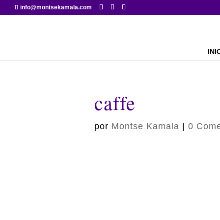
info@montsekamala.com
INI
caffe
por
Montse Kamala
|
0 Come