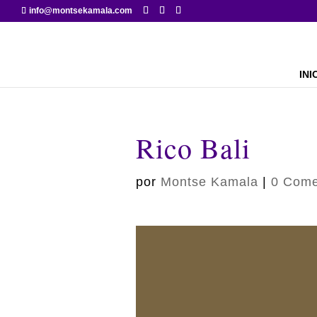
info@montsekamala.com
INI
Rico Bali
por
Montse Kamala
|
0 Come