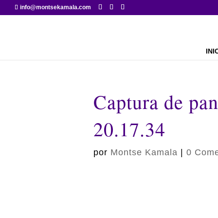
info@montsekamala.com
INI
Captura de pan
20.17.34
por
Montse Kamala
|
0 Come