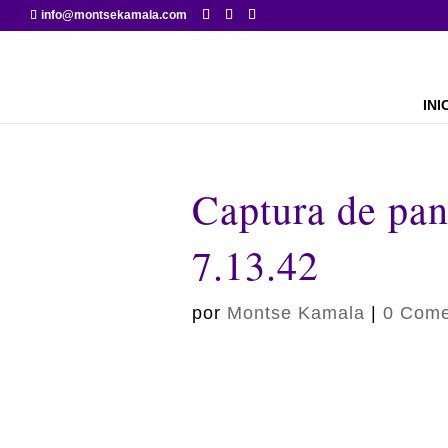
info@montsekamala.com
INI
Captura de pan
7.13.42
por
Montse Kamala
|
0 Come