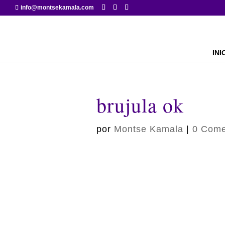
info@montsekamala.com
INI
brujula ok
por
Montse Kamala
|
0 Come