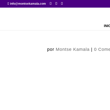
info@montsekamala.com
INI
por
Montse Kamala
|
0 Come