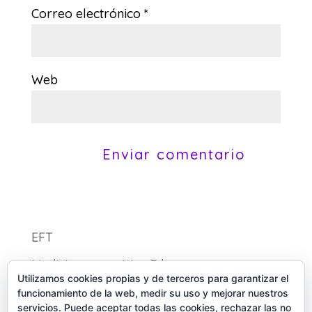
Correo electrónico
*
Web
A
l
t
EFT
e
Medicina energética Eden
r
Utilizamos cookies propias y de terceros para garantizar el
n
funcionamiento de la web, medir su uso y mejorar nuestros
a
servicios. Puede aceptar todas las cookies, rechazar las no