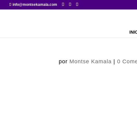
info@montsekamala.com
INI
por
Montse Kamala
|
0 Come