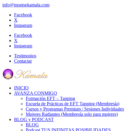
info@montsekamala.com
Facebook
X
Instagram
Facebook
X
Instagram
Testimonios
Contactar
INICIO
AVANZA CONMIGO
Formación EFT – Tapping
Escuela de Prácticas de EFT Tapping (Membresía)
Cursos y Programas Premium / Sesiones Individuales
Mujeres Radiantes (Membresía solo para mujeres)
BLOG y PODCAST
BLOG
Podcast TUS INFINITAS POSIBILIDADES