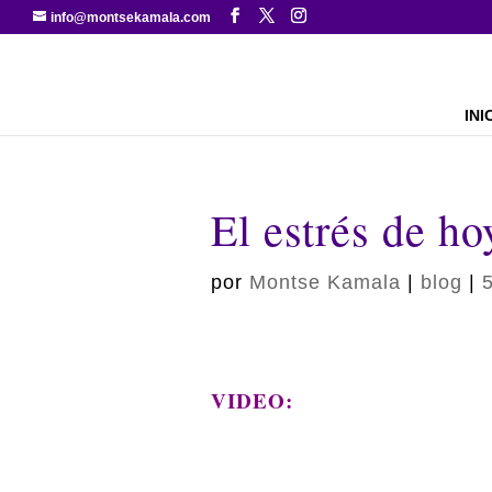
info@montsekamala.com
INI
El estrés de h
por
Montse Kamala
|
blog
|
VIDEO: