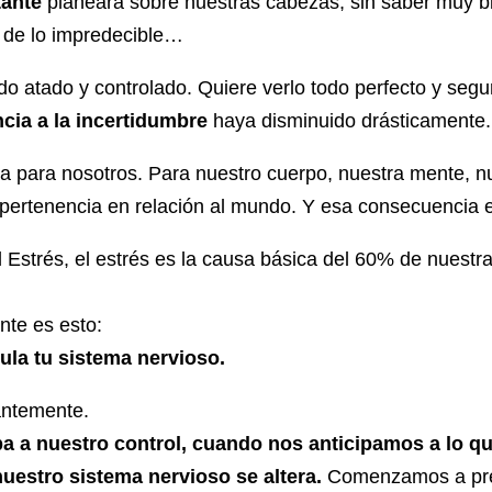
ante
planeara sobre nuestras cabezas, sin saber muy bi
 de lo impredecible…
do atado y controlado. Quiere verlo todo perfecto y segu
ncia a la incertidumbre
haya disminuido drásticamente.
ia para nosotros. Para nuestro cuerpo, nuestra mente, 
 pertenencia en relación al mundo. Y esa consecuencia 
l Estrés, el estrés es la causa básica del 60% de nues
ante es esto:
ula tu sistema nervioso.
antemente.
 a nuestro control, cuando nos anticipamos a lo q
nuestro sistema nervioso se altera.
Comenzamos a pre