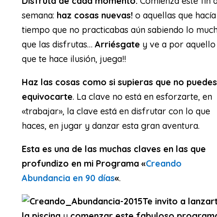
Disfruta de cada momento.
Comienza este fin 
semana:
haz cosas nuevas!
o aquellas que hacía
tiempo que no practicabas aún sabiendo lo muc
que las disfrutas…
Arriésgate
y ve a por aquello
que te hace ilusión, juega!!
Haz las cosas como si supieras que no puedes
equivocarte
. La clave no está en esforzarte, en
«trabajar», la clave está en disfrutar con lo que
haces, en jugar y danzar esta gran aventura.
Esta es una de las muchas claves en las que
profundizo en mi Programa «
Creando
Abundancia en 90 días
«
.
Te invito a lanzar
la piscina
y
comenzar este fabuloso program